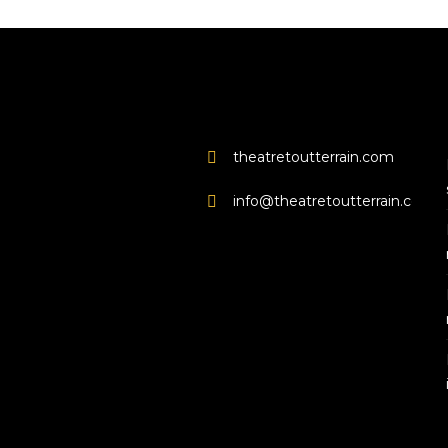
Information
theatretoutterrain.com
info@theatretoutterrain.com