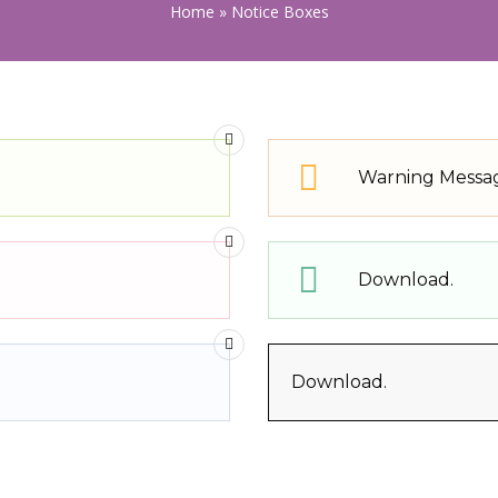
Home
»
Notice Boxes
Warning Messa
Download.
Download.